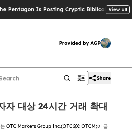
gon Is Posting Cryptic Biblical Messages on Soc
View all
Provided by AGP
Share
 투자자 대상 24시간 거래 확대
TC Markets Group Inc.(OTCQX: OTCM)이 글